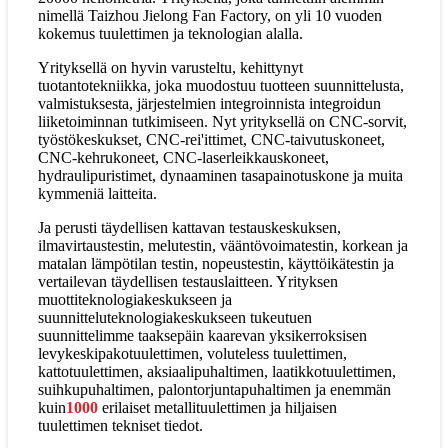
nimellä Taizhou Jielong Fan Factory, on yli 10 vuoden
kokemus tuulettimen ja teknologian alalla.
Yrityksellä on hyvin varusteltu, kehittynyt
tuotantotekniikka, joka muodostuu tuotteen suunnittelusta,
valmistuksesta, järjestelmien integroinnista integroidun
liiketoiminnan tutkimiseen. Nyt yrityksellä on CNC-sorvit,
työstökeskukset, CNC-rei'ittimet, CNC-taivutuskoneet,
CNC-kehrukoneet, CNC-laserleikkauskoneet,
hydraulipuristimet, dynaaminen tasapainotuskone ja muita
kymmeniä laitteita.
Ja perusti täydellisen kattavan testauskeskuksen,
ilmavirtaustestin, melutestin, vääntövoimatestin, korkean ja
matalan lämpötilan testin, nopeustestin, käyttöikätestin ja
vertailevan täydellisen testauslaitteen. Yrityksen
muottiteknologiakeskukseen ja
suunnitteluteknologiakeskukseen tukeutuen
suunnittelimme taaksepäin kaarevan yksikerroksisen
levykeskipakotuulettimen, voluteless tuulettimen,
kattotuulettimen, aksiaalipuhaltimen, laatikkotuulettimen,
suihkupuhaltimen, palontorjuntapuhaltimen ja enemmän
kuin
1000
erilaiset metallituulettimen ja hiljaisen
tuulettimen tekniset tiedot.