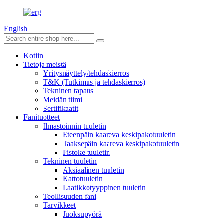
English
Kotiin
Tietoja meistä
Yritysnäyttely/tehdaskierros
T&K (Tutkimus ja tehdaskierros)
Tekninen tapaus
Meidän tiimi
Sertifikaatit
Fanituotteet
Ilmastoinnin tuuletin
Eteenpäin kaareva keskipakotuuletin
Taaksepäin kaareva keskipakotuuletin
Pistoke tuuletin
Tekninen tuuletin
Aksiaalinen tuuletin
Kattotuuletin
Laatikkotyyppinen tuuletin
Teollisuuden fani
Tarvikkeet
Juoksupyörä