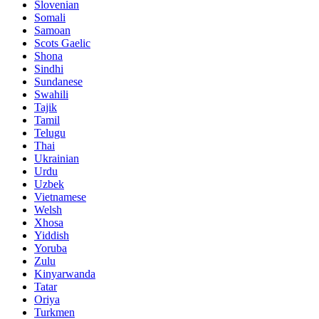
Slovenian
Somali
Samoan
Scots Gaelic
Shona
Sindhi
Sundanese
Swahili
Tajik
Tamil
Telugu
Thai
Ukrainian
Urdu
Uzbek
Vietnamese
Welsh
Xhosa
Yiddish
Yoruba
Zulu
Kinyarwanda
Tatar
Oriya
Turkmen