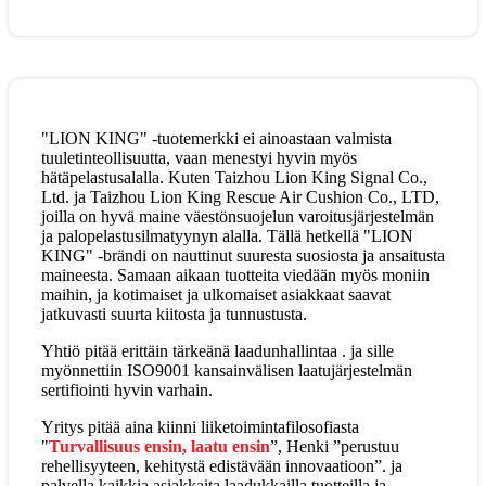
"LION KING" -tuotemerkki ei ainoastaan ​​valmista
tuuletinteollisuutta, vaan menestyi hyvin myös
hätäpelastusalalla. Kuten Taizhou Lion King Signal Co.,
Ltd. ja Taizhou Lion King Rescue Air Cushion Co., LTD,
joilla on hyvä maine väestönsuojelun varoitusjärjestelmän
ja palopelastusilmatyynyn alalla. Tällä hetkellä "LION
KING" -brändi on nauttinut suuresta suosiosta ja ansaitusta
maineesta. Samaan aikaan tuotteita viedään myös moniin
maihin, ja kotimaiset ja ulkomaiset asiakkaat saavat
jatkuvasti suurta kiitosta ja tunnustusta.
Yhtiö pitää erittäin tärkeänä laadunhallintaa . ja sille
myönnettiin ISO9001 kansainvälisen laatujärjestelmän
sertifiointi hyvin varhain.
Yritys pitää aina kiinni liiketoimintafilosofiasta
"
Turvallisuus ensin, laatu ensin
”, Henki ”perustuu
rehellisyyteen, kehitystä edistävään innovaatioon”. ja
palvella kaikkia asiakkaita laadukkailla tuotteilla ja