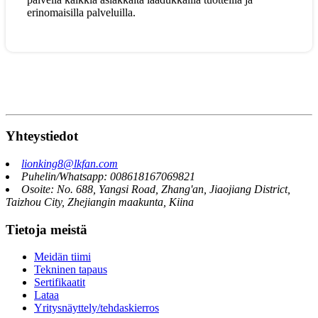
erinomaisilla palveluilla.
Yhteystiedot
lionking8@lkfan.com
Puhelin/Whatsapp: 008618167069821
Osoite: No. 688, Yangsi Road, Zhang'an, Jiaojiang District,
Taizhou City, Zhejiangin maakunta, Kiina
Tietoja meistä
Meidän tiimi
Tekninen tapaus
Sertifikaatit
Lataa
Yritysnäyttely/tehdaskierros