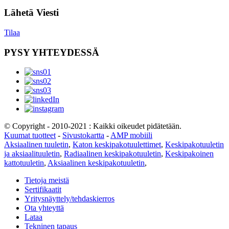
Lähetä Viesti
Tilaa
PYSY YHTEYDESSÄ
© Copyright - 2010-2021 : Kaikki oikeudet pidätetään.
Kuumat tuotteet
-
Sivustokartta
-
AMP mobiili
Aksiaalinen tuuletin
,
Katon keskipakotuulettimet
,
Keskipakotuuletin
ja aksiaalituuletin
,
Radiaalinen keskipakotuuletin
,
Keskipakoinen
kattotuuletin
,
Aksiaalinen keskipakotuuletin
,
Tietoja meistä
Sertifikaatit
Yritysnäyttely/tehdaskierros
Ota yhteyttä
Lataa
Tekninen tapaus