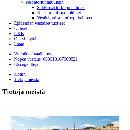
Palontorjuntatuuletin
Sähköiset turbopuhaltimet
Kaasun turbopuhaltimet
Vesikäyttöiset turbopuhaltimet
Epidemian vastaiset tuotteet
Uutiset
UKK
Ota yhteyttä
Lataa
Vieraile tehtaallamme
Nopea vastaus: 008618167069821
Etsi agentteja
Kotiin
Tietoja meistä
Tietoja meistä