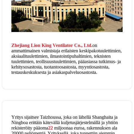
Zhejiang Lion King Ventilator Co., Ltd.
on
ammattimainen valmistaja erilaisten keskipakotuulettimien,
aksiaalituulettimien, ilmastointipuhaltimien, teknisten
tuulettimien, teollisuustuulettimien, pääasiassa tutkimus- ja
kehitysosastosta, tuotantoosastosta, myyntiosastosta,
testauskeskuksesta ja asiakaspalveluosastosta.
Yritys sijaitsee Taizhoussa, joka on lähellä Shanghaita ja
Ningboa erittäin kätevällä kuljetusjärjestelmällä ja yhtiön
rekisteröity pääoma
22
miljoonaa euroa, rakennuksen ala
20000 neliömetriä. Yrityksellä, joka tunnettiin aiemmin