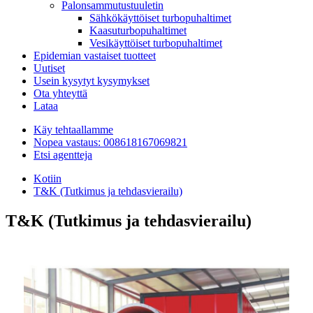
Palonsammutustuuletin
Sähkökäyttöiset turbopuhaltimet
Kaasuturbopuhaltimet
Vesikäyttöiset turbopuhaltimet
Epidemian vastaiset tuotteet
Uutiset
Usein kysytyt kysymykset
Ota yhteyttä
Lataa
Käy tehtaallamme
Nopea vastaus: 008618167069821
Etsi agentteja
Kotiin
T&K (Tutkimus ja tehdasvierailu)
T&K (Tutkimus ja tehdasvierailu)