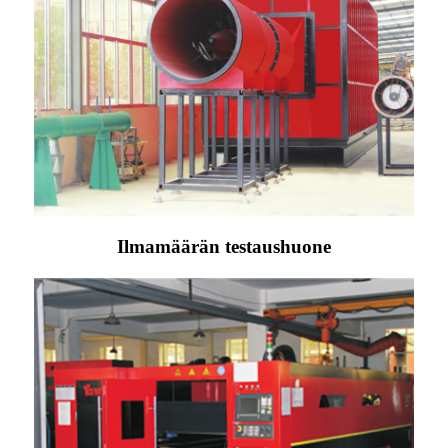
Ilmamäärän testaushuone