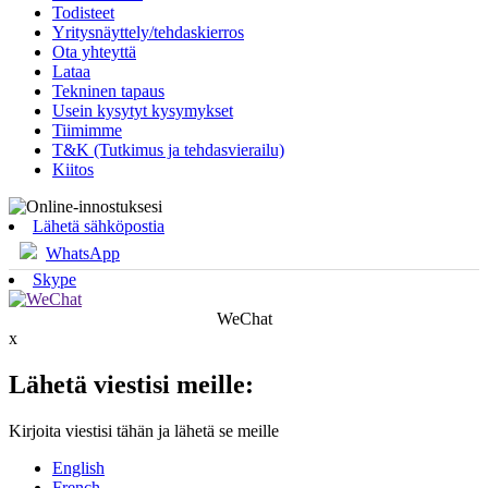
Todisteet
Yritysnäyttely/tehdaskierros
Ota yhteyttä
Lataa
Tekninen tapaus
Usein kysytyt kysymykset
Tiimimme
T&K (Tutkimus ja tehdasvierailu)
Kiitos
Lähetä sähköpostia
WhatsApp
Skype
WeChat
x
Lähetä viestisi meille:
Kirjoita viestisi tähän ja lähetä se meille
English
French