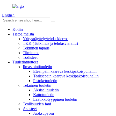
English
Kotiin
Tietoa meistä
Yritysnäyttely/tehdaskierros
T&K (Tutkimus ja tehdasvierailu)
Tekninen tapaus
Tiimimme
Todisteet
Tuuletintuotteet
Ilmastointituuletin
Eteenpäin kaareva keskipakoispuhallin
Taaksepäin kaareva keskipakoispuhallin
Pistoketuuletin
Tekninen tuuletin
Aksiaalituuletin
Kattotuuletin
Laatikkotyyppinen tuuletin
Teollisuuden fani
Asusteet
Juoksupyörä