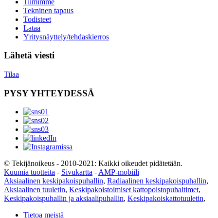
Tiimimme
Tekninen tapaus
Todisteet
Lataa
Yritysnäyttely/tehdaskierros
Lähetä viesti
Tilaa
PYSY YHTEYDESSÄ
© Tekijänoikeus - 2010-2021: Kaikki oikeudet pidätetään.
Kuumia tuotteita
-
Sivukartta
-
AMP-mobiili
Aksiaalinen keskipakoispuhallin
,
Radiaalinen keskipakoispuhallin
,
Aksiaalinen tuuletin
,
Keskipakoistoimiset kattopoistopuhaltimet
,
Keskipakoispuhallin ja aksiaalipuhallin
,
Keskipakoiskattotuuletin
,
Tietoa meistä