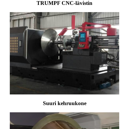
TRUMPF CNC-lävistin
Suuri kehruukone