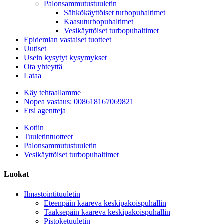
Palonsammutustuuletin
Sähkökäyttöiset turbopuhaltimet
Kaasuturbopuhaltimet
Vesikäyttöiset turbopuhaltimet
Epidemian vastaiset tuotteet
Uutiset
Usein kysytyt kysymykset
Ota yhteyttä
Lataa
Käy tehtaallamme
Nopea vastaus: 008618167069821
Etsi agentteja
Kotiin
Tuuletintuotteet
Palonsammutustuuletin
Vesikäyttöiset turbopuhaltimet
Luokat
Ilmastointituuletin
Eteenpäin kaareva keskipakoispuhallin
Taaksepäin kaareva keskipakoispuhallin
Pistoketuuletin