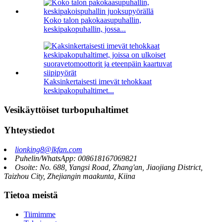
Koko talon pakokaasupuhallin,
keskipakopuhallin, jossa...
Kaksinkertaisesti imevät tehokkaat
keskipakopuhaltimet...
Vesikäyttöiset turbopuhaltimet
Yhteystiedot
lionking8@lkfan.com
Puhelin/WhatsApp: 008618167069821
Osoite: No. 688, Yangsi Road, Zhang'an, Jiaojiang District,
Taizhou City, Zhejiangin maakunta, Kiina
Tietoa meistä
Tiimimme