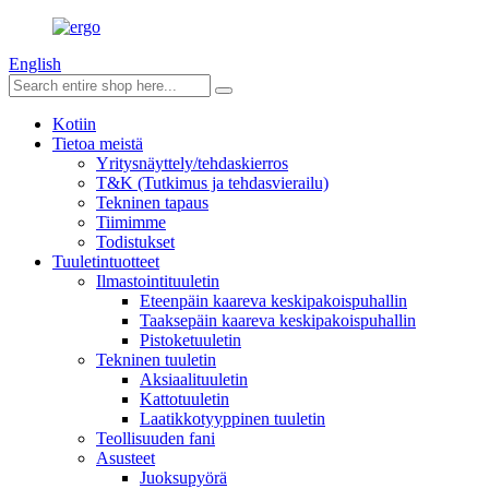
English
Kotiin
Tietoa meistä
Yritysnäyttely/tehdaskierros
T&K (Tutkimus ja tehdasvierailu)
Tekninen tapaus
Tiimimme
Todistukset
Tuuletintuotteet
Ilmastointituuletin
Eteenpäin kaareva keskipakoispuhallin
Taaksepäin kaareva keskipakoispuhallin
Pistoketuuletin
Tekninen tuuletin
Aksiaalituuletin
Kattotuuletin
Laatikkotyyppinen tuuletin
Teollisuuden fani
Asusteet
Juoksupyörä