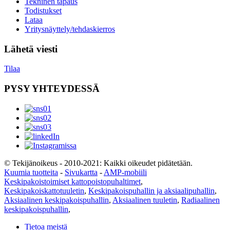
Tekninen tapaus
Todistukset
Lataa
Yritysnäyttely/tehdaskierros
Lähetä viesti
Tilaa
PYSY YHTEYDESSÄ
© Tekijänoikeus - 2010-2021: Kaikki oikeudet pidätetään.
Kuumia tuotteita
-
Sivukartta
-
AMP-mobiili
Keskipakoistoimiset kattopoistopuhaltimet
,
Keskipakoiskattotuuletin
,
Keskipakoispuhallin ja aksiaalipuhallin
,
Aksiaalinen keskipakoispuhallin
,
Aksiaalinen tuuletin
,
Radiaalinen
keskipakoispuhallin
,
Tietoa meistä