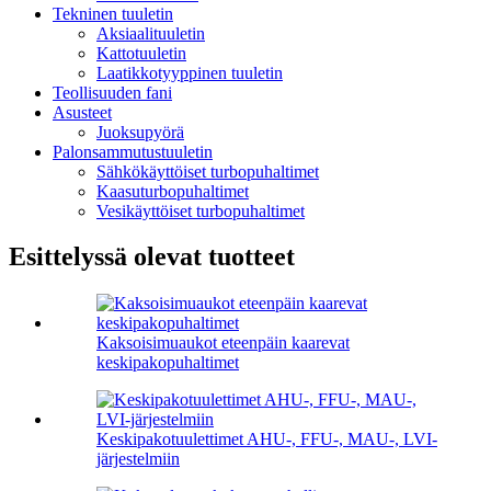
Tekninen tuuletin
Aksiaalituuletin
Kattotuuletin
Laatikkotyyppinen tuuletin
Teollisuuden fani
Asusteet
Juoksupyörä
Palonsammutustuuletin
Sähkökäyttöiset turbopuhaltimet
Kaasuturbopuhaltimet
Vesikäyttöiset turbopuhaltimet
Esittelyssä olevat tuotteet
Kaksoisimuaukot eteenpäin kaarevat
keskipakopuhaltimet
Keskipakotuulettimet AHU-, FFU-, MAU-, LVI-
järjestelmiin