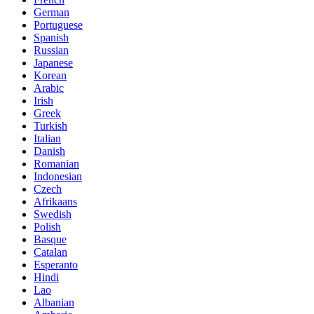
German
Portuguese
Spanish
Russian
Japanese
Korean
Arabic
Irish
Greek
Turkish
Italian
Danish
Romanian
Indonesian
Czech
Afrikaans
Swedish
Polish
Basque
Catalan
Esperanto
Hindi
Lao
Albanian