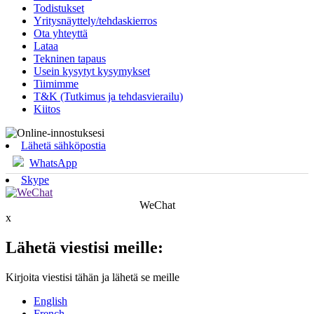
Todistukset
Yritysnäyttely/tehdaskierros
Ota yhteyttä
Lataa
Tekninen tapaus
Usein kysytyt kysymykset
Tiimimme
T&K (Tutkimus ja tehdasvierailu)
Kiitos
Lähetä sähköpostia
WhatsApp
Skype
WeChat
x
Lähetä viestisi meille:
Kirjoita viestisi tähän ja lähetä se meille
English
French