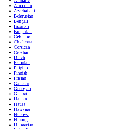
Amharic
Armenian
Azerbaijani
Belarusian
Bengali
Bosnian
Bulgarian
Cebuano
Chichewa
Corsican
Croatian
Dutch
Estonian
Filipino
Finnish
Frisian
Galician
Georgian
Gujarati
Haitian
Hausa
Hawaiian
Hebrew
Hmong
Hungarian