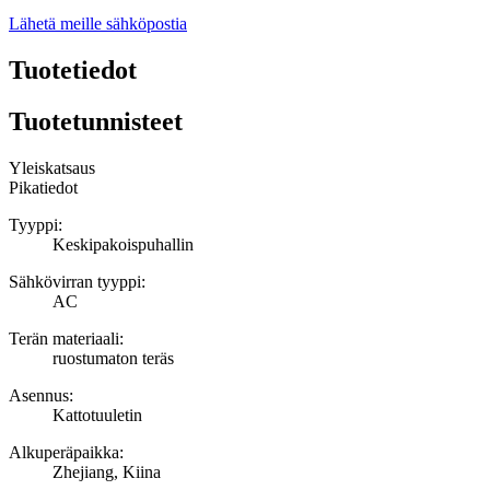
Lähetä meille sähköpostia
Tuotetiedot
Tuotetunnisteet
Yleiskatsaus
Pikatiedot
Tyyppi:
Keskipakoispuhallin
Sähkövirran tyyppi:
AC
Terän materiaali:
ruostumaton teräs
Asennus:
Kattotuuletin
Alkuperäpaikka:
Zhejiang, Kiina