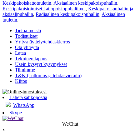
Keskipakoiskattotuuletin
,
Aksiaalinen keskipakoispuhallin
,
Keskipakoistoimiset kattopoistopuhaltimet
,
Keskipakoispuhallin ja
aksiaalipuhallin
,
Radiaalinen keskipakoispuhallin
,
Aksiaalinen
tuuletin
,
Tietoa meistä
Todistukset
Yritysnäyttely/tehdaskierros
Ota yhteyttä
Lataa
Tekninen tapaus
Usein kysytyt kysymykset
Tiimimme
T&K (Tutkimus ja tehdasvierailu)
Kiitos
Lähetä sähköpostia
WhatsApp
Skype
WeChat
x