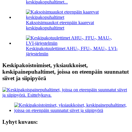
keskipakopuhaltimet...
Kaksoisimuaukot eteenpäin kaarevat
keskipakopuhaltimet
Keskipakotuulettimet AHU-, FFU-, MAU-, LVI-
järjestelmiin
Keskipakoistoimiset, yksiaukkoiset,
keskipainepuhaltimet, joissa on eteenpäin suunnatut
siivet ja siipipyörä
Lyhyt kuvaus: