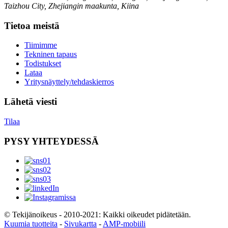
Taizhou City, Zhejiangin maakunta, Kiina
Tietoa meistä
Tiimimme
Tekninen tapaus
Todistukset
Lataa
Yritysnäyttely/tehdaskierros
Lähetä viesti
Tilaa
PYSY YHTEYDESSÄ
© Tekijänoikeus - 2010-2021: Kaikki oikeudet pidätetään.
Kuumia tuotteita
-
Sivukartta
-
AMP-mobiili