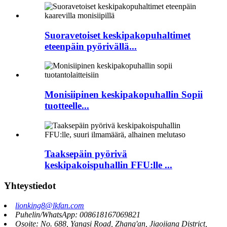
Suoravetoiset keskipakopuhaltimet
eteenpäin pyörivällä...
Monisiipinen keskipakopuhallin Sopii
tuotteelle...
Taaksepäin pyörivä
keskipakoispuhallin FFU:lle ...
Yhteystiedot
lionking8@lkfan.com
Puhelin/WhatsApp: 008618167069821
Osoite: No. 688, Yangsi Road, Zhang'an, Jiaojiang District,