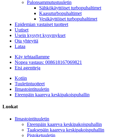
Palonsammutustuuletin
Sähkökäyttöiset turbopuhaltimet
Kaasuturbopuhaltimet
Vesikäyttöiset turbopuhaltimet
Epidemian vastaiset tuotteet
Uutiset
Usein kysytyt kysymykset
Ota yhteyttä
Lataa
Käy tehtaallamme
Nopea vastaus: 008618167069821
Etsi agentteja
Kotiin
Tuuletintuotteet
Ilmastointituuletin
Eteenpäin kaareva keskipakoispuhallin
Luokat
Ilmastointituuletin
Eteenpäin kaareva keskipakoispuhallin
Taaksepäin kaareva keskipakoispuhallin
Pistoketuuletin