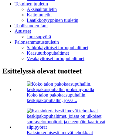
Tekninen tuuletin
Aksiaalituuletin
Kattotuuletin
Laatikkotyyppinen tuuletin
Teollisuuden fani
Asusteet
Juoksupyörä
Palonsammutustuuletin
Sähkökäyttöiset turbopuhaltimet
Kaasuturbopuhaltimet
Vesikäyttöiset turbopuhaltimet
Esittelyssä olevat tuotteet
Koko talon pakokaasupuhallin,
keskipakopuhallin, jossa...
Kaksinkertaisesti imevät tehokkaat