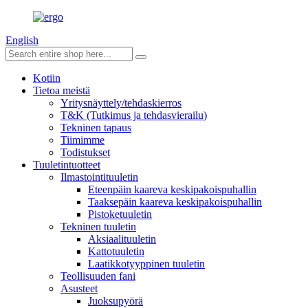
English
Kotiin
Tietoa meistä
Yritysnäyttely/tehdaskierros
T&K (Tutkimus ja tehdasvierailu)
Tekninen tapaus
Tiimimme
Todistukset
Tuuletintuotteet
Ilmastointituuletin
Eteenpäin kaareva keskipakoispuhallin
Taaksepäin kaareva keskipakoispuhallin
Pistoketuuletin
Tekninen tuuletin
Aksiaalituuletin
Kattotuuletin
Laatikkotyyppinen tuuletin
Teollisuuden fani
Asusteet
Juoksupyörä