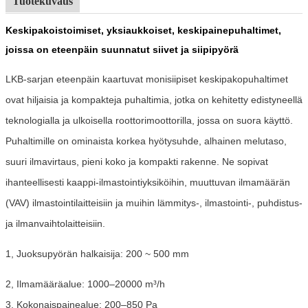
Tuotekuvaus
Keskipakoistoimiset, yksiaukkoiset, keskipainepuhaltimet,
joissa on eteenpäin suunnatut siivet ja siipipyörä
LKB-sarjan eteenpäin kaartuvat monisiipiset keskipakopuhaltimet
ovat hiljaisia ​​ja kompakteja puhaltimia, jotka on kehitetty edistyneellä
teknologialla ja ulkoisella roottorimoottorilla, jossa on suora käyttö.
Puhaltimille on ominaista korkea hyötysuhde, alhainen melutaso,
suuri ilmavirtaus, pieni koko ja kompakti rakenne. Ne sopivat
ihanteellisesti kaappi-ilmastointiyksiköihin, muuttuvan ilmamäärän
(VAV) ilmastointilaitteisiin ja muihin lämmitys-, ilmastointi-, puhdistus-
ja ilmanvaihtolaitteisiin.
1, Juoksupyörän halkaisija: 200 ~ 500 mm
2, Ilmamääräalue: 1000–20000 m³/h
3, Kokonaispainealue: 200–850 Pa