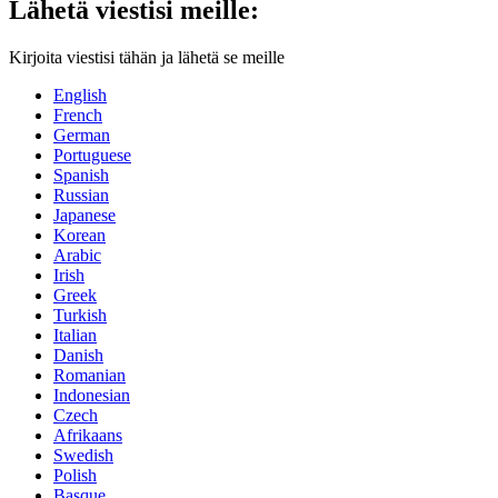
Lähetä viestisi meille:
Kirjoita viestisi tähän ja lähetä se meille
English
French
German
Portuguese
Spanish
Russian
Japanese
Korean
Arabic
Irish
Greek
Turkish
Italian
Danish
Romanian
Indonesian
Czech
Afrikaans
Swedish
Polish
Basque