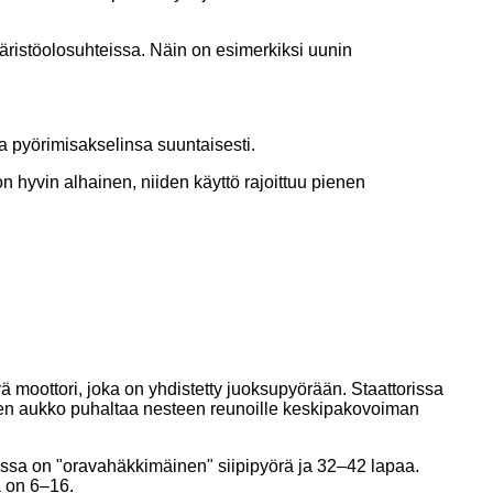
äristöolosuhteissa. Näin on esimerkiksi uunin
sta pyörimisakselinsa suuntaisesti.
 on hyvin alhainen, niiden käyttö rajoittuu pienen
ä moottori, joka on yhdistetty juoksupyörään. Staattorissa
nen aukko puhaltaa nesteen reunoille keskipakovoiman
issa on "oravahäkkimäinen" siipipyörä ja 32–42 lapaa.
 on 6–16.