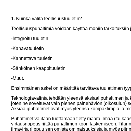
1. Kuinka valita teollisuustuuletin?
Teollisuuspuhaltimia voidaan käyttää moniin tarkoituksiin ja
-Integroitu tuuletin
-Kanavatuuletin
-Kannettava tuuletin
-Sähköinen kaappituuletin
-Muut.
Ensimmäinen askel on määrittää tarvittava tuulettimen tyy
Teknologiavalinta tehdään yleensä aksiaalipuhaltimen ja ke
joten ne soveltuvat vain pienen painehäviön (oikosulun) s
Aksiaalipuhaltimet ovat myös yleensä kompaktimpia ja me
Puhaltimet valitaan tuottamaan tietty määrä ilmaa (tai kaas
virtausnopeus riittää puhaltimen koon laskemiseen. Tilanne
ilmavirta riippuu sen omista ominaisuuksista ja myös piiri