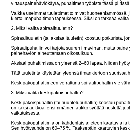
virtauspainehäviökäyrä, puhaltimen työpiste tässä piiriss
Vaikka useimmat tuulettimet toimivat huoneenlämmössä, joi
kiertoilmapuhaltimen tapauksessa. Siksi on tärkeää valita e
2. Miksi valita spiraalituuletin?
Spiraalituuletin (tai aksiaalituuletin) koostuu potkurista, 
Spiraalipuhallin voi tarjota suuren ilmavirran, mutta paine 
painehäviön aiheuttamaan oikosulkuun.
Aksiaalipuhaltimissa on yleensä 2–60 lapaa. Niiden hyö
Tätä tuuletinta käytetään yleensä ilmankiertoon suurissa
Keskipakopuhaltimeen verrattuna spiraalipuhallin vie väh
3. Miksi valita keskipakoispuhallin?
Keskipakoispuhallin (tai huuhtelupuhallin) koostuu puhalti
on kaksi aukkoa: ensimmäinen aukko syöttää nestettä juo
vaikutuksesta.
Keskipakopuhaltimia on kahdenlaisia: eteen kaartuvia ja 
Sen hyötysuhde on 60–75 %. Taaksepäin kaartuvien kesk