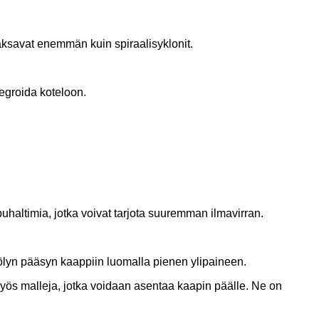
aksavat enemmän kuin spiraalisyklonit.
tegroida koteloon.
uhaltimia, jotka voivat tarjota suuremman ilmavirran.
pölyn pääsyn kaappiin luomalla pienen ylipaineen.
yös malleja, jotka voidaan asentaa kaapin päälle. Ne on