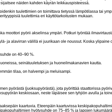
ä sijaitsee näiden kahden käyrän leikkauspisteessä.
denkin tuulettimien on toimittava tietyssä lämpötilassa tai ymp
rityyppisiä tuulettimia eri käyttötarkoitusten mukaan.
jonka moottori pyörii akselinsa ympäri. Potkuri työntää ilmavirtau
ylä- ja alavirran välillä ei juurikaan ole noussut. Koska ylipaine
tysuhde on 40–90 %.
 huoneissa, seinätuuletuksen ja huoneilmakanavien kautta.
emmän tilaa, on halvempi ja meluisampi.
men pyörästä (juoksupyörästä), jota pyörittää staattorissa pyöriv
ksupyörän keskiosaan, neste läpäisee sen tyhjiön avulla ja toi
taaksepäin kaartuvia. Eteenpäin kaartuvissa keskipakopuhaltim
ipakopuhaltimien hyötysuhde on 75–85 % ja lapojen lukumäärä