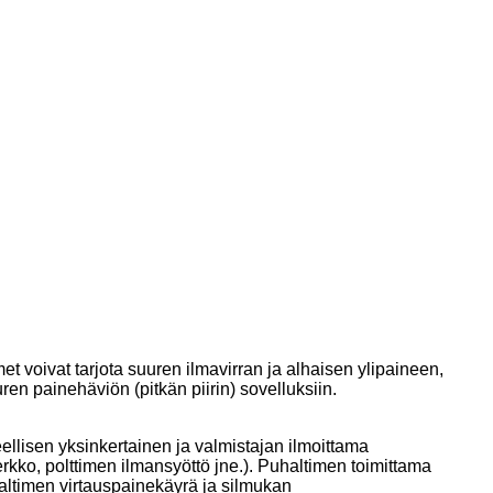
t voivat tarjota suuren ilmavirran ja alhaisen ylipaineen,
en painehäviön (pitkän piirin) sovelluksiin.
eellisen yksinkertainen ja valmistajan ilmoittama
rkko, polttimen ilmansyöttö jne.). Puhaltimen toimittama
haltimen virtauspainekäyrä ja silmukan