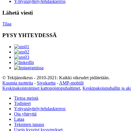
Yritysnäyttely/tehdaskierros
Lähetä viesti
Tilaa
PYSY YHTEYDESSÄ
© Tekijänoikeus - 2010-2021: Kaikki oikeudet pidätetään.
Kuumia tuotteita
-
Sivukartta
-
AMP-mobiili
Keskipakoistoimiset kattopoistopuhaltimet
,
Keskipakoispuhallin ja aks
Tietoa meistä
Todisteet
Yritysnäyttely/tehdaskierros
Ota yhteyttä
Lataa
Tekninen tapaus
Usein kysytyt kysymykset