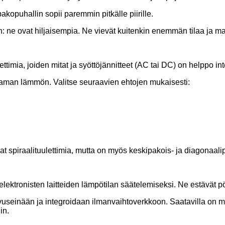
kopuhallin sopii paremmin pitkälle piirille.
 ne ovat hiljaisempia. Ne vievät kuitenkin enemmän tilaa ja m
ettimia, joiden mitat ja syöttöjännitteet (AC tai DC) on helppo in
ttaman lämmön. Valitse seuraavien ehtojen mukaisesti:
 spiraalituulettimia, mutta on myös keskipakois- ja diagonaalip
lektronisten laitteiden lämpötilan säätelemiseksi. Ne estävät 
useinään ja integroidaan ilmanvaihtoverkkoon. Saatavilla on m
in.