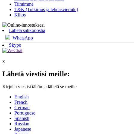
Tiimimme
T&K (Tutkimus ja tehdasvierailu)
Kiitos
Lähetä sähköpostia
WhatsApp
Skype
x
Lähetä viestisi meille:
Kirjoita viestisi tähän ja lähetä se meille
English
French
German
Portuguese
Spanish
Russian
Japanese