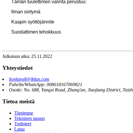
Tämän tuulettimen valinta perustuu:
Ilman siirtymä
Kaapin syöttöjännite
Suodattimen tehokkuus
Julkaisun aika: 25.11.2022
Yhteystiedot
lionking8@lkfan.com
Puhelin/WhatsApp: 008618167069821
Osoite: No. 688, Yangsi Road, Zhang'an, Jiaojiang District, Taiz
Tietoa meistä
Tiimimme
Tekninen tapaus
Todisteet
Lataa