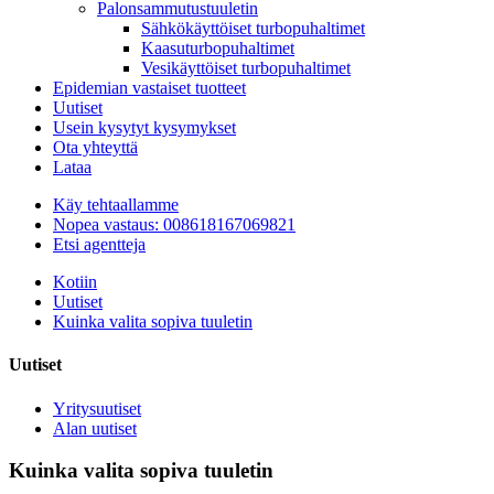
Palonsammutustuuletin
Sähkökäyttöiset turbopuhaltimet
Kaasuturbopuhaltimet
Vesikäyttöiset turbopuhaltimet
Epidemian vastaiset tuotteet
Uutiset
Usein kysytyt kysymykset
Ota yhteyttä
Lataa
Käy tehtaallamme
Nopea vastaus: 008618167069821
Etsi agentteja
Kotiin
Uutiset
Kuinka valita sopiva tuuletin
Uutiset
Yritysuutiset
Alan uutiset
Kuinka valita sopiva tuuletin