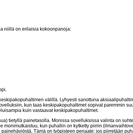
 niillä on erilaisia ​​kokoonpanoja:
ppi.
skipakopuhaltimen välillä. Lyhyesti sanottuna aksiaalipuhaltime
ovelluksiin, kun taas keskipakopuhaltimet sopivat paremmin suur
luisampia kuin vastaavat keskipakopuhaltimet.
ua) tietyllä painetasolla. Monissa sovelluksissa valinta on suht
 monimutkaistuu, kun puhallin on kytketty piiriin (ilmanvaihtove
n painehäviöstä. Tämä on työpisteen periaate: jos piirretään pu