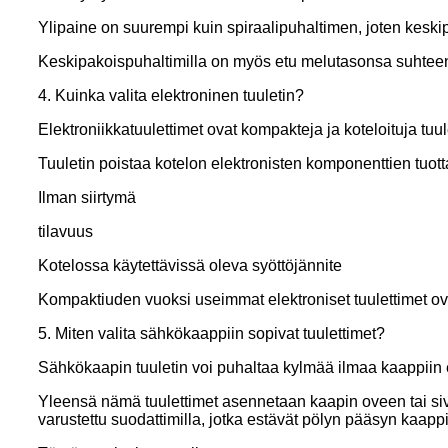
Ylipaine on suurempi kuin spiraalipuhaltimen, joten keskipa
Keskipakoispuhaltimilla on myös etu melutasonsa suhteen:
4. Kuinka valita elektroninen tuuletin?
Elektroniikkatuulettimet ovat kompakteja ja koteloituja tuul
Tuuletin poistaa kotelon elektronisten komponenttien tuo
Ilman siirtymä
tilavuus
Kotelossa käytettävissä oleva syöttöjännite
Kompaktiuden vuoksi useimmat elektroniset tuulettimet ovat
5. Miten valita sähkökaappiin sopivat tuulettimet?
Sähkökaapin tuuletin voi puhaltaa kylmää ilmaa kaappiin e
Yleensä nämä tuulettimet asennetaan kaapin oveen tai siv
varustettu suodattimilla, jotka estävät pölyn pääsyn kaappi