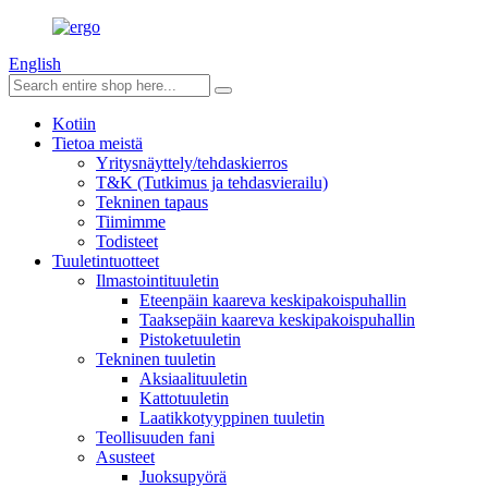
English
Kotiin
Tietoa meistä
Yritysnäyttely/tehdaskierros
T&K (Tutkimus ja tehdasvierailu)
Tekninen tapaus
Tiimimme
Todisteet
Tuuletintuotteet
Ilmastointituuletin
Eteenpäin kaareva keskipakoispuhallin
Taaksepäin kaareva keskipakoispuhallin
Pistoketuuletin
Tekninen tuuletin
Aksiaalituuletin
Kattotuuletin
Laatikkotyyppinen tuuletin
Teollisuuden fani
Asusteet
Juoksupyörä