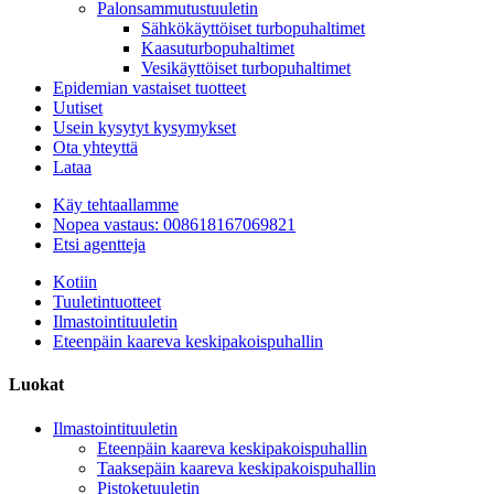
Palonsammutustuuletin
Sähkökäyttöiset turbopuhaltimet
Kaasuturbopuhaltimet
Vesikäyttöiset turbopuhaltimet
Epidemian vastaiset tuotteet
Uutiset
Usein kysytyt kysymykset
Ota yhteyttä
Lataa
Käy tehtaallamme
Nopea vastaus: 008618167069821
Etsi agentteja
Kotiin
Tuuletintuotteet
Ilmastointituuletin
Eteenpäin kaareva keskipakoispuhallin
Luokat
Ilmastointituuletin
Eteenpäin kaareva keskipakoispuhallin
Taaksepäin kaareva keskipakoispuhallin
Pistoketuuletin