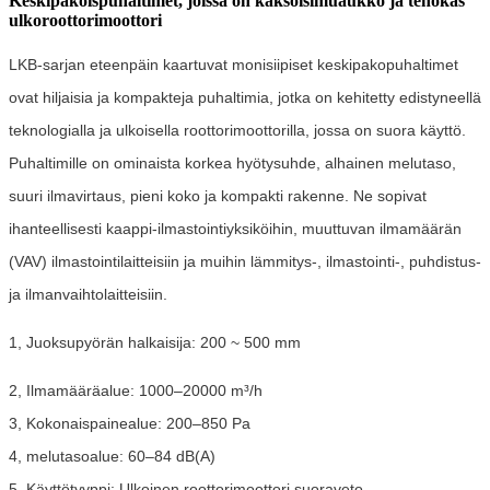
Keskipakoispuhaltimet, joissa on kaksoisimuaukko ja tehokas
ulkoroottorimoottori
LKB-sarjan eteenpäin kaartuvat monisiipiset keskipakopuhaltimet
ovat hiljaisia ​​ja kompakteja puhaltimia, jotka on kehitetty edistyneellä
teknologialla ja ulkoisella roottorimoottorilla, jossa on suora käyttö.
Puhaltimille on ominaista korkea hyötysuhde, alhainen melutaso,
suuri ilmavirtaus, pieni koko ja kompakti rakenne. Ne sopivat
ihanteellisesti kaappi-ilmastointiyksiköihin, muuttuvan ilmamäärän
(VAV) ilmastointilaitteisiin ja muihin lämmitys-, ilmastointi-, puhdistus-
ja ilmanvaihtolaitteisiin.
1, Juoksupyörän halkaisija: 200 ~ 500 mm
2, Ilmamääräalue: 1000–20000 m³/h
3, Kokonaispainealue: 200–850 Pa
4, melutasoalue: 60–84 dB(A)
5, Käyttötyyppi: Ulkoinen roottorimoottori suoraveto