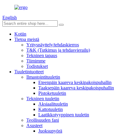
English
Kotiin
Tietoa meistä
Yritysnäyttely/tehdaskierros
T&K (Tutkimus ja tehdasvierailu)
Tekninen tapaus
Tiimimme
Todistukset
Tuuletintuotteet
Ilmastointituuletin
Eteenpäin kaareva keskipakoispuhallin
Taaksepäin kaareva keskipakoispuhallin
Pistoketuuletin
Tekninen tuuletin
Aksiaalituuletin
Kattotuuletin
Laatikkotyyppinen tuuletin
Teollisuuden fani
Asusteet
Juoksupyörä