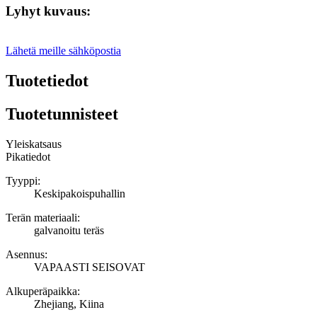
Lyhyt kuvaus:
Lähetä meille sähköpostia
Tuotetiedot
Tuotetunnisteet
Yleiskatsaus
Pikatiedot
Tyyppi:
Keskipakoispuhallin
Terän materiaali:
galvanoitu teräs
Asennus:
VAPAASTI SEISOVAT
Alkuperäpaikka:
Zhejiang, Kiina