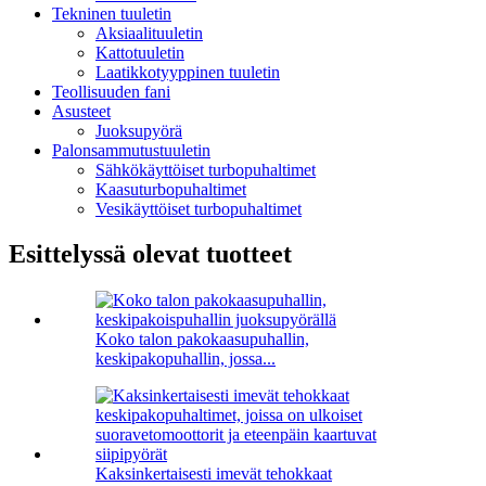
Tekninen tuuletin
Aksiaalituuletin
Kattotuuletin
Laatikkotyyppinen tuuletin
Teollisuuden fani
Asusteet
Juoksupyörä
Palonsammutustuuletin
Sähkökäyttöiset turbopuhaltimet
Kaasuturbopuhaltimet
Vesikäyttöiset turbopuhaltimet
Esittelyssä olevat tuotteet
Koko talon pakokaasupuhallin,
keskipakopuhallin, jossa...
Kaksinkertaisesti imevät tehokkaat